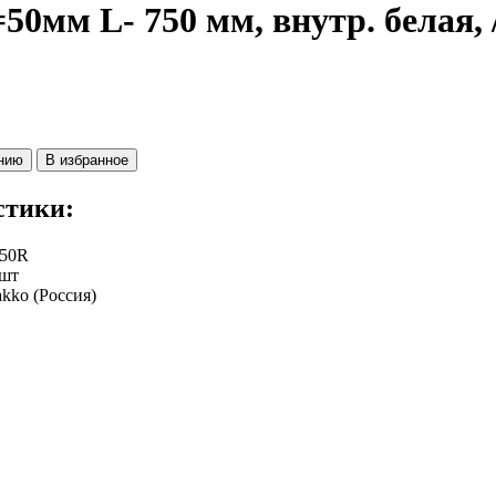
50мм L- 750 мм, внутр. белая, 
ению
В избранное
стики:
050R
шт
akko (Россия)