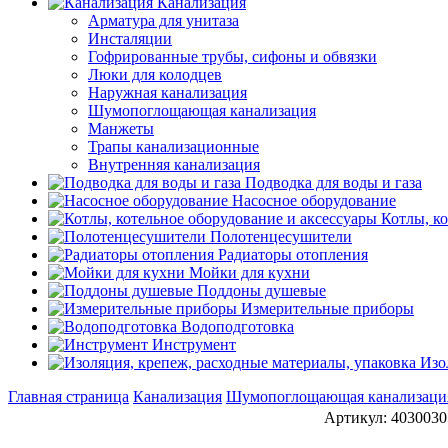
Канализация
Арматура для унитаза
Инсталяции
Гофрированные трубы, сифоны и обвязки
Люки для колодцев
Наружная канализация
Шумопоглощающая канализация
Манжеты
Трапы канализационные
Внутренняя канализация
Подводка для воды и газа
Насосное оборудование
Котлы, к
Полотенцесушители
Радиаторы отопления
Мойки для кухни
Поддоны душевые
Измерительные приборы
Водоподготовка
Инструмент
Изо
Главная страница
Канализация
Шумопоглощающая канализаци
Артикул: 403003