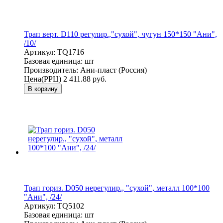
Трап верт. D110 регулир.,"сухой", чугун 150*150 "Ани",
/10/
Артикул:
TQ1716
Базовая единица:
шт
Производитель:
Ани-пласт (Россия)
Цена(РРЦ)
2 411.88 руб.
В корзину
Трап гориз. D050 нерегулир., "сухой", металл 100*100
"Ани", /24/
Артикул:
TQ5102
Базовая единица:
шт