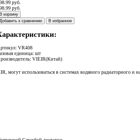
98.99 руб.
98.99 руб.
В корзину
Добавить к сравнению
В избранное
Характеристики:
ртикул
:
VR408
азовая единица
:
шт
роизводитель
:
VIEIR(Китай)
R, могут использоваться в системах водяного радиаторного и н
бственной Службой доставки.