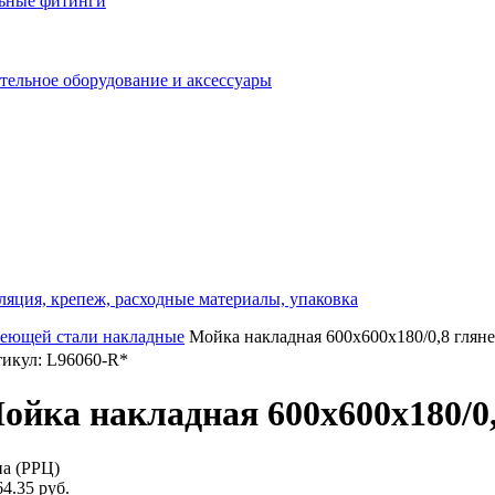
льные фитинги
отельное оборудование и аксессуары
ляция, крепеж, расходные материалы, упаковка
веющей стали накладные
Мойка накладная 600х600х180/0,8 глян
икул: L96060-R*
ойка накладная 600х600х180/0,
а (РРЦ)
64.35 руб.