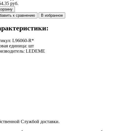
64.35 руб.
корзину
бавить к сравнению
В избранное
арактеристики:
тикул
:
L96060-R*
овая единица
:
шт
изводитель
:
LEDEME
бственной Службой доставки.