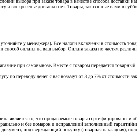
условии выбора при заказе товара в качестве способа доставки н
оту и воскресенье доставки нет. Товары, заказанные вами в субб
уточняйте у менеджера). Все налоги включены в стоимость това
ин способ оплаты на ваш выбор. Оплата заказа по частям разли
газине при самовывозе. Вместе с товаром передается товарный 
угу по переводу денег с вас возьмут от 3 до 7% от стоимости зак
ина является то, что продаваемые товары сертифицированы и 
равильно и без помарок и исправлений заполненный гарантийн
; документ, подтверждающий покупку (товарная накладная); пол