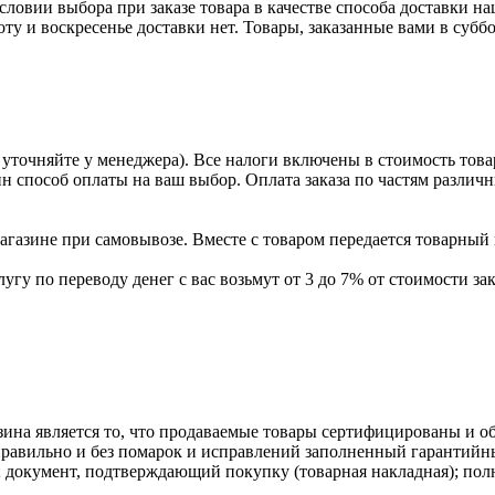
условии выбора при заказе товара в качестве способа доставки н
оту и воскресенье доставки нет. Товары, заказанные вами в субб
уточняйте у менеджера). Все налоги включены в стоимость това
ин способ оплаты на ваш выбор. Оплата заказа по частям разли
газине при самовывозе. Вместе с товаром передается товарный 
угу по переводу денег с вас возьмут от 3 до 7% от стоимости зак
ина является то, что продаваемые товары сертифицированы и 
равильно и без помарок и исправлений заполненный гарантийн
; документ, подтверждающий покупку (товарная накладная); пол