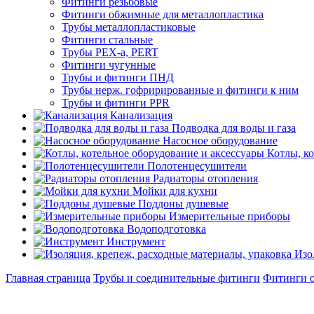
Фитинги резьбовые
Фитинги обжимные для металлопластика
Трубы металлопластиковые
Фитинги стальные
Трубы PEX-a, PERT
Фитинги чугунные
Трубы и фитинги ПНД
Трубы нерж. гофрирированные и фитинги к ним
Трубы и фитинги PPR
Канализация
Подводка для воды и газа
Насосное оборудование
Котлы, к
Полотенцесушители
Радиаторы отопления
Мойки для кухни
Поддоны душевые
Измерительные приборы
Водоподготовка
Инструмент
Изо
Главная страница
Трубы и соединительные фитинги
Фитинги о