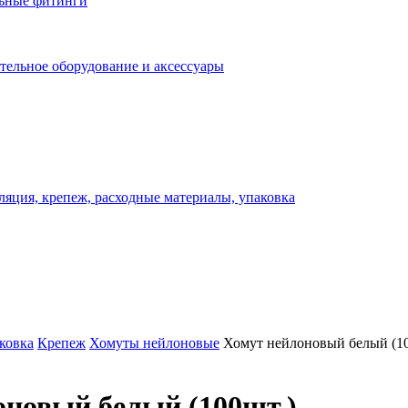
льные фитинги
отельное оборудование и аксессуары
ляция, крепеж, расходные материалы, упаковка
ковка
Крепеж
Хомуты нейлоновые
Хомут нейлоновый белый (10
оновый белый (100шт.)