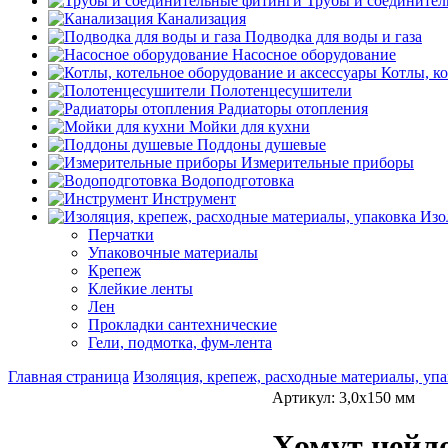
Трубы и соедините
Канализация
Подводка для воды и газа
Насосное оборудование
Котлы, к
Полотенцесушители
Радиаторы отопления
Мойки для кухни
Поддоны душевые
Измерительные приборы
Водоподготовка
Инструмент
Изо
Перчатки
Упаковочные материалы
Крепеж
Клейкие ленты
Лен
Прокладки сантехнические
Гели, подмотка, фум-лента
Главная страница
Изоляция, крепеж, расходные материалы, упа
Артикул: 3,0х150 мм
Хомут нейл