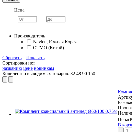
Цена
Производитель
Navien, Южная Корея
OTMO (Китай)
Сбросить
Показать
Сортировки нет
названию
цене
новинкам
Количество выводимых товаров:
32
48
90
150
Компле
Артик
Базова
Произ
Наличи
Цена(
В корз
-