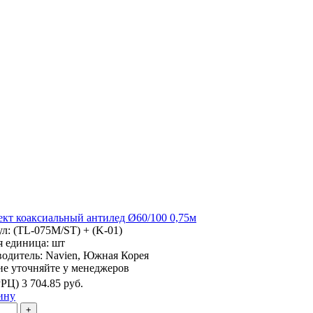
кт коаксиальный антилед Ø60/100 0,75м
ул:
(TL-075M/ST) + (K-01)
я единица:
шт
водитель:
Navien, Южная Корея
е уточняйте у менеджеров
РРЦ)
3 704.85 руб.
ину
+