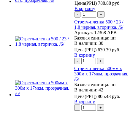
Цена(РРЦ)
788.88 руб.
В корзину
-
+
Стретч-пленка 500 / 23 /
1,8 черная, вторичка, /6/
Артикул:
12368 АРВ
Базовая единица:
шт
В наличии: 30
Цена(РРЦ)
639.39 руб.
В корзину
-
+
Стретч-пленка 500мм х
300м х 17мкм, прозрачная,
/6/
Базовая единица:
шт
В наличии: 42
Цена(РРЦ)
805.48 руб.
В корзину
-
+