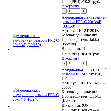
Цена(РРЦ)
370.81 руб.
В корзину
-
+
Американка с внутренней
резьбой PPR-C 20х3/4F,
(30/150)
Артикул:
101247204K
Базовая единица:
шт
Производитель:
Jakko
(Россия)
В наличии: 11
Цена(РРЦ)
184.36 руб.
В корзину
-
+
Американка с внутренней
резьбой PPR-C 20х3/4F,
10/240
Артикул:
FR-01AS-MOD-
200034
Базовая единица:
шт
Производитель:
OTMO
(Китай)
В наличии: 936
Цена(РРЦ)
195.03 руб.