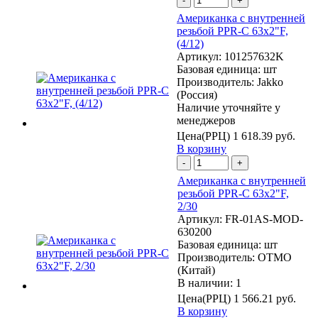
-
+
Американка с внутренней
резьбой PPR-C 63х2"F,
(4/12)
Артикул:
101257632K
Базовая единица:
шт
Производитель:
Jakko
(Россия)
Наличие уточняйте у
менеджеров
Цена(РРЦ)
1 618.39 руб.
В корзину
-
+
Американка с внутренней
резьбой PPR-C 63х2"F,
2/30
Артикул:
FR-01AS-MOD-
630200
Базовая единица:
шт
Производитель:
OTMO
(Китай)
В наличии: 1
Цена(РРЦ)
1 566.21 руб.
В корзину