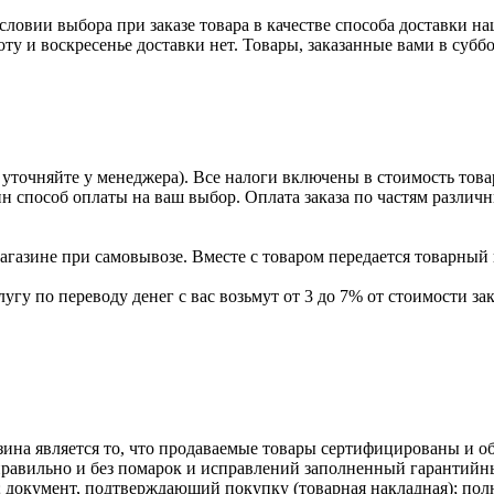
условии выбора при заказе товара в качестве способа доставки н
оту и воскресенье доставки нет. Товары, заказанные вами в субб
уточняйте у менеджера). Все налоги включены в стоимость това
ин способ оплаты на ваш выбор. Оплата заказа по частям разли
газине при самовывозе. Вместе с товаром передается товарный 
угу по переводу денег с вас возьмут от 3 до 7% от стоимости зак
ина является то, что продаваемые товары сертифицированы и 
равильно и без помарок и исправлений заполненный гарантийн
; документ, подтверждающий покупку (товарная накладная); пол