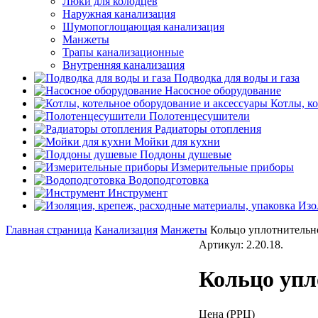
Люки для колодцев
Наружная канализация
Шумопоглощающая канализация
Манжеты
Трапы канализационные
Внутренняя канализация
Подводка для воды и газа
Насосное оборудование
Котлы, к
Полотенцесушители
Радиаторы отопления
Мойки для кухни
Поддоны душевые
Измерительные приборы
Водоподготовка
Инструмент
Изо
Главная страница
Канализация
Манжеты
Кольцо уплотнительно
Артикул: 2.20.18.
Кольцо упло
Цена (РРЦ)