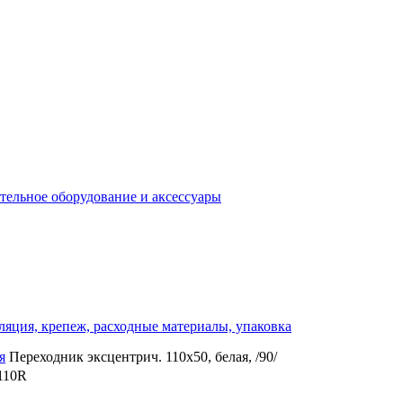
отельное оборудование и аксессуары
ляция, крепеж, расходные материалы, упаковка
я
Переходник эксцентрич. 110х50, белая, /90/
110R