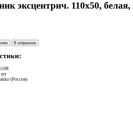
ик эксцентрич. 110х50, белая, 
ению
В избранное
стики:
110R
:
шт
Jakko (Россия)