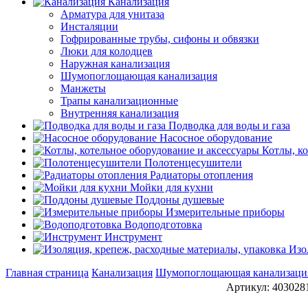
Канализация
Арматура для унитаза
Инсталяции
Гофрированные трубы, сифоны и обвязки
Люки для колодцев
Наружная канализация
Шумопоглощающая канализация
Манжеты
Трапы канализационные
Внутренняя канализация
Подводка для воды и газа
Насосное оборудование
Котлы, к
Полотенцесушители
Радиаторы отопления
Мойки для кухни
Поддоны душевые
Измерительные приборы
Водоподготовка
Инструмент
Изо
Главная страница
Канализация
Шумопоглощающая канализаци
Артикул: 403028