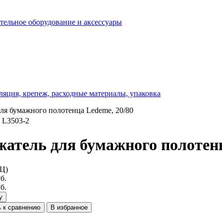
отельное оборудование и аксессуары
ляция, крепеж, расходные материалы, упаковка
ля бумажного полотенца Ledeme, 20/80
 L3503-2
жатель для бумажного полотенц
РЦ)
б.
б.
у
 к сравнению
В избранное