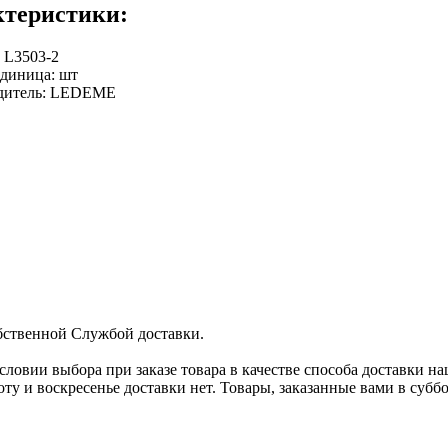
ктеристики:
:
L3503-2
единица
:
шт
дитель
:
LEDEME
бственной Службой доставки.
условии выбора при заказе товара в качестве способа доставки н
оту и воскресенье доставки нет. Товары, заказанные вами в субб