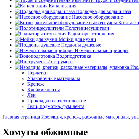
Трубы и соедините
Канализация
Подводка для воды и газа
Насосное оборудование
Котлы, к
Полотенцесушители
Радиаторы отопления
Мойки для кухни
Поддоны душевые
Измерительные приборы
Водоподготовка
Инструмент
Изо
Перчатки
Упаковочные материалы
Крепеж
Клейкие ленты
Лен
Прокладки сантехнические
Гели, подмотка, фум-лента
Главная страница
Изоляция, крепеж, расходные материалы, упа
Хомуты обжимные