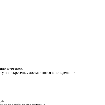
ашим курьером.
оту и воскресенье, доставляются в понедельник.
ра.
чными способами невозможна.