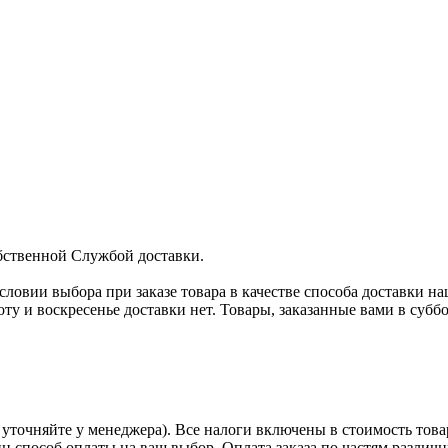
бственной Службой доставки.
условии выбора при заказе товара в качестве способа доставки н
оту и воскресенье доставки нет. Товары, заказанные вами в субб
уточняйте у менеджера). Все налоги включены в стоимость това
ин способ оплаты на ваш выбор. Оплата заказа по частям разли