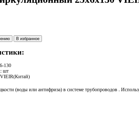
нению
В избранное
истики:
6-130
а
:
шт
VIEIR(Китай)
ости (воды или антифриза) в системе трубопроводов . Использ